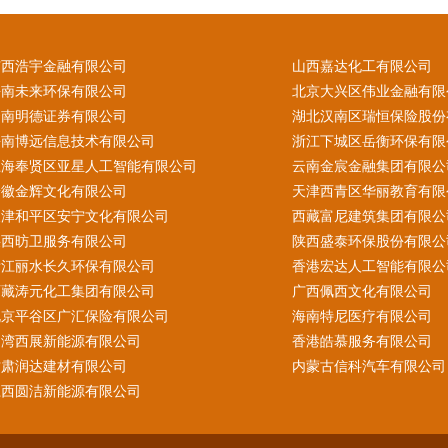
广西浩宇金融有限公司
山西嘉达化工有限公司
海南未来环保有限公司
北京大兴区伟业金融有限
云南明德证券有限公司
湖北汉南区瑞恒保险股份
海南博远信息技术有限公司
浙江下城区岳衡环保有限
上海奉贤区亚星人工智能有限公司
云南金宸金融集团有限公
安徽金辉文化有限公司
天津西青区华丽教育有限
天津和平区安宁文化有限公司
西藏富尼建筑集团有限公
陕西昉卫服务有限公司
陕西盛泰环保股份有限公
浙江丽水长久环保有限公司
香港宏达人工智能有限公
西藏涛元化工集团有限公司
广西佩西文化有限公司
北京平谷区广汇保险有限公司
海南特尼医疗有限公司
台湾西展新能源有限公司
香港皓慕服务有限公司
甘肃润达建材有限公司
内蒙古信科汽车有限公司
江西圆洁新能源有限公司